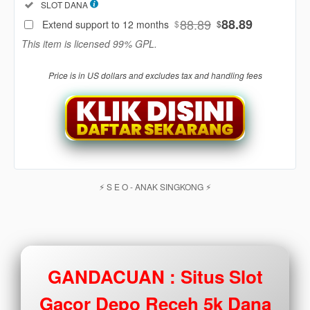
Included:
SLOT DANA
88
$
88.89
88.89
Extend support to 12 months
$
$
Use, by
This item is licensed 99% GPL.
you or
one
Price is in US dollars and excludes tax and handling fees
client, in
a single
end
product
which
end
users
are not
⚡︎ S E O - ANAK SINGKONG ⚡︎
charged
for. The
total
price
includes
the item
GANDACUAN : Situs Slot
price
and a
Gacor Depo Receh 5k Dana