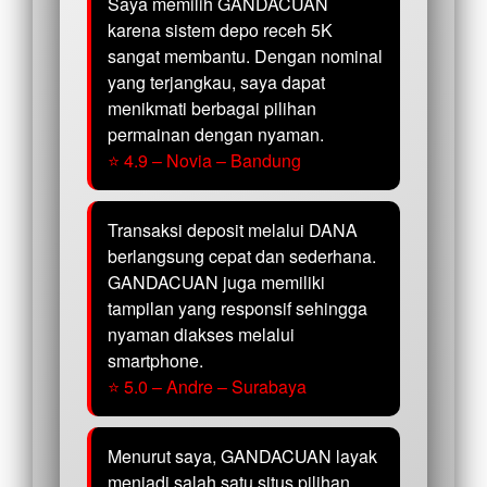
Saya memilih GANDACUAN
karena sistem depo receh 5K
sangat membantu. Dengan nominal
yang terjangkau, saya dapat
menikmati berbagai pilihan
permainan dengan nyaman.
⭐ 4.9 – Novia – Bandung
Transaksi deposit melalui DANA
berlangsung cepat dan sederhana.
GANDACUAN juga memiliki
tampilan yang responsif sehingga
nyaman diakses melalui
smartphone.
⭐ 5.0 – Andre – Surabaya
Menurut saya, GANDACUAN layak
menjadi salah satu situs pilihan