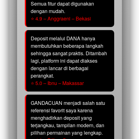
Semua fitur dapat digunakan
dengan mudah.
⭐ 4.9 – Anggraeni – Bekasi
Deposit melalui DANA hanya
membutuhkan beberapa langkah
sehingga sangat praktis. Ditambah
lagi, platform ini dapat diakses
dengan lancar di berbagai
perangkat.
⭐ 5.0 – Ibnu – Makassar
GANDACUAN menjadi salah satu
referensi favorit saya karena
menghadirkan deposit yang
terjangkau, tampilan modern, dan
pilihan permainan yang lengkap.