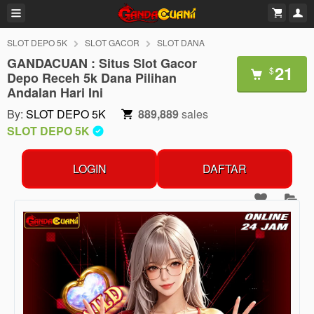
SLOT DEPO 5K
SLOT GACOR
SLOT DANA
GANDACUAN : Situs Slot Gacor
21
$
Depo Receh 5k Dana Pilihan
Andalan Hari Ini
By:
SLOT DEPO 5K
889,889
sales
SLOT DEPO 5K
LOGIN
DAFTAR