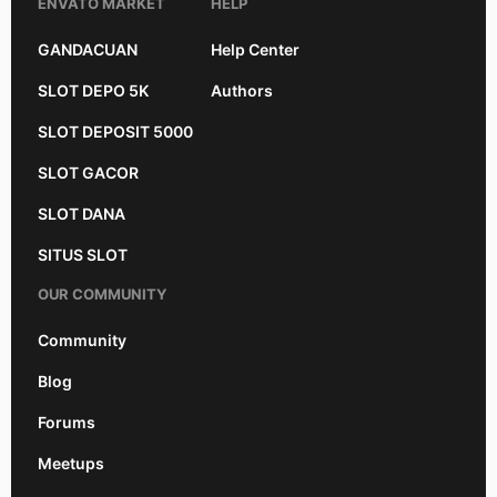
ENVATO MARKET
HELP
GANDACUAN
Help Center
SLOT DEPO 5K
Authors
SLOT DEPOSIT 5000
SLOT GACOR
SLOT DANA
SITUS SLOT
OUR COMMUNITY
Community
Blog
Forums
Meetups