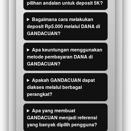
pilihan andalan untuk deposit 5K?
Bagaimana cara melakukan
deposit Rp5.000 melalui DANA di
GANDACUAN?
Apa keuntungan menggunakan
metode pembayaran DANA di
GANDACUAN?
Apakah GANDACUAN dapat
diakses melalui berbagai
perangkat?
Apa yang membuat
GANDACUAN menjadi referensi
yang banyak dipilih pengguna?