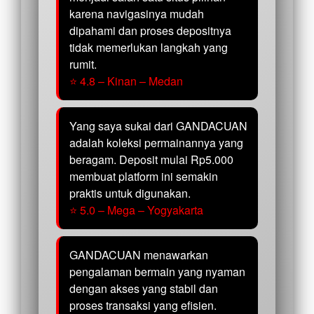
karena navigasinya mudah
dipahami dan proses depositnya
tidak memerlukan langkah yang
rumit.
⭐ 4.8 – Kinan – Medan
Yang saya sukai dari GANDACUAN
adalah koleksi permainannya yang
beragam. Deposit mulai Rp5.000
membuat platform ini semakin
praktis untuk digunakan.
⭐ 5.0 – Mega – Yogyakarta
GANDACUAN menawarkan
pengalaman bermain yang nyaman
dengan akses yang stabil dan
proses transaksi yang efisien.