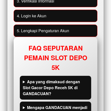
3. Verifikasi Informasi
4. Login ke Akun
5. Lengkapi Pengaturan Akun
FAQ SEPUTARAN
PEMAIN SLOT DEPO
5K
Apa yang dimaksud dengan
Slot Gacor Depo Receh 5K di
GANDACUAN?
Mengapa GANDACUAN menjadi