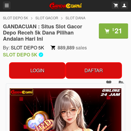
SLOT DEPO 5K
SLOT GACOR
SLOT DANA
GANDACUAN : Situs Slot Gacor
21
$
Depo Receh 5k Dana Pilihan
Andalan Hari Ini
By:
SLOT DEPO 5K
889,889
sales
SLOT DEPO 5K
LOGIN
DAFTAR