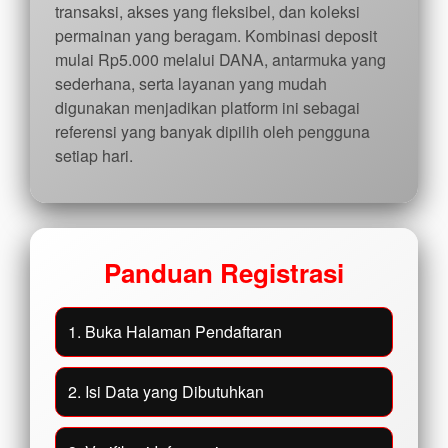
transaksi, akses yang fleksibel, dan koleksi
permainan yang beragam. Kombinasi deposit
mulai Rp5.000 melalui DANA, antarmuka yang
sederhana, serta layanan yang mudah
digunakan menjadikan platform ini sebagai
referensi yang banyak dipilih oleh pengguna
setiap hari.
Panduan Registrasi
1. Buka Halaman Pendaftaran
2. Isi Data yang Dibutuhkan