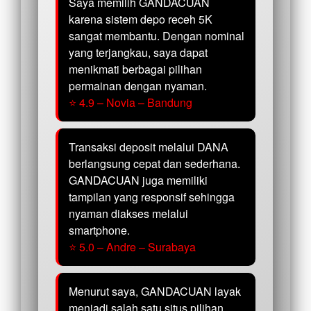
Saya memilih GANDACUAN
karena sistem depo receh 5K
sangat membantu. Dengan nominal
yang terjangkau, saya dapat
menikmati berbagai pilihan
permainan dengan nyaman.
⭐ 4.9 – Novia – Bandung
Transaksi deposit melalui DANA
berlangsung cepat dan sederhana.
GANDACUAN juga memiliki
tampilan yang responsif sehingga
nyaman diakses melalui
smartphone.
⭐ 5.0 – Andre – Surabaya
Menurut saya, GANDACUAN layak
menjadi salah satu situs pilihan