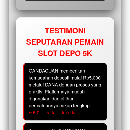
TESTIMONI
SEPUTARAN PEMAIN
SLOT DEPO 5K
GANDACUAN memberikan
kemudahan deposit mulai Rp5.000
melalui DANA dengan proses yang
praktis. Platformnya mudah
digunakan dan pilihan
permainannya cukup lengkap.
⭐ 5.0 – Daffa – Jakarta