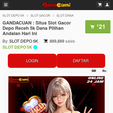
SLOT DEPO 5K
SLOT GACOR
SLOT DANA
GANDACUAN : Situs Slot Gacor
21
$
Depo Receh 5k Dana Pilihan
Andalan Hari Ini
By:
SLOT DEPO 5K
889,889
sales
SLOT DEPO 5K
LOGIN
DAFTAR