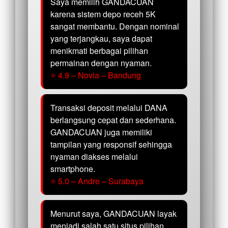
Saya memilih GANDACUAN
karena sistem depo receh 5K
sangat membantu. Dengan nominal
yang terjangkau, saya dapat
menikmati berbagai pilihan
permainan dengan nyaman.
⭐ 4.9 – Novia – Bandung
Transaksi deposit melalui DANA
berlangsung cepat dan sederhana.
GANDACUAN juga memiliki
tampilan yang responsif sehingga
nyaman diakses melalui
smartphone.
⭐ 5.0 – Andre – Surabaya
Menurut saya, GANDACUAN layak
menjadi salah satu situs pilihan