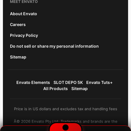
MEET ENVATO
About Envato
Careers
Privacy Policy
Do not sell or share my personal information
Sitemap
Envato Elements
SLOT DEPO 5K
Envato Tuts+
All Products
Sitemap
Price is in US dollars and excludes tax and handling fees
Â© 2026 Envato Pty Ltd. Trademarks and brands are the
property of their respective owners.