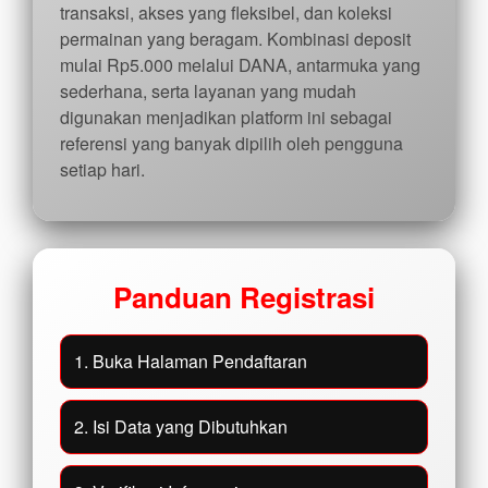
transaksi, akses yang fleksibel, dan koleksi
permainan yang beragam. Kombinasi deposit
mulai Rp5.000 melalui DANA, antarmuka yang
sederhana, serta layanan yang mudah
digunakan menjadikan platform ini sebagai
referensi yang banyak dipilih oleh pengguna
setiap hari.
Panduan Registrasi
1. Buka Halaman Pendaftaran
2. Isi Data yang Dibutuhkan