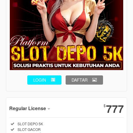
LOGIN
DAFTAR
Show More
777
$
Regular License
Regular
Included:
SLOT DEPO 5K
License
Included:
SLOT GACOR
SELECTED