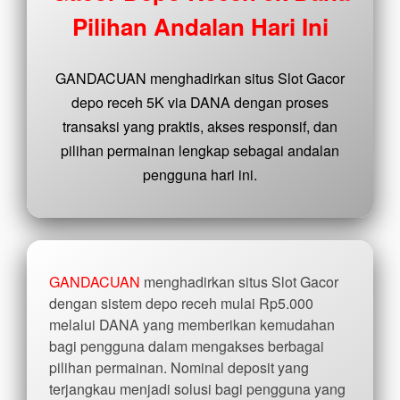
buyer
Pilihan Andalan Hari Ini
fee.
View
GANDACUAN menghadirkan situs Slot Gacor
license
details
depo receh 5K via DANA dengan proses
transaksi yang praktis, akses responsif, dan
pilihan permainan lengkap sebagai andalan
pengguna hari ini.
GANDACUAN
menghadirkan situs Slot Gacor
dengan sistem depo receh mulai Rp5.000
melalui DANA yang memberikan kemudahan
bagi pengguna dalam mengakses berbagai
pilihan permainan. Nominal deposit yang
terjangkau menjadi solusi bagi pengguna yang