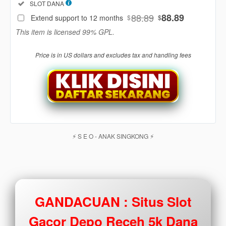
Included:
SLOT DANA
88
$
88.89
88.89
Extend support to 12 months
$
$
Use, by
This item is licensed 99% GPL.
you or
one
Price is in US dollars and excludes tax and handling fees
client, in
a single
end
product
which
end
users
are not
⚡︎ S E O - ANAK SINGKONG ⚡︎
charged
for. The
total
price
includes
the item
GANDACUAN : Situs Slot
price
and a
Gacor Depo Receh 5k Dana