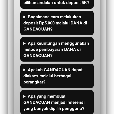
pilihan andalan untuk deposit 5K?
Bagaimana cara melakukan
deposit Rp5.000 melalui DANA di
GANDACUAN?
Apa keuntungan menggunakan
metode pembayaran DANA di
GANDACUAN?
Apakah GANDACUAN dapat
diakses melalui berbagai
perangkat?
Apa yang membuat
GANDACUAN menjadi referensi
yang banyak dipilih pengguna?